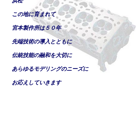
浜松
この地に育まれて
宮本製作所は５０年
先端技術の導入とともに
伝統技能の融和を大切に
あらゆるモデリングのニーズに
お応えしていきます