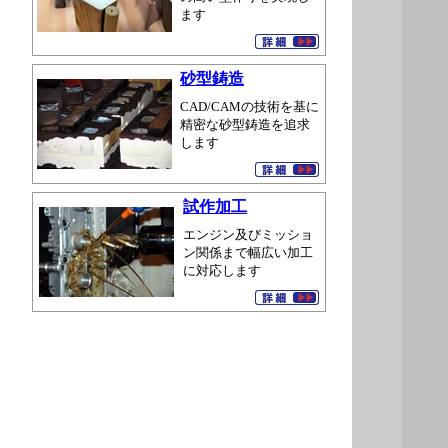
ます
砂型鋳造
CAD/CAMの技術を基に
精密な砂型鋳造を追求
します
試作加工
エンジン及びミッショ
ン関係まで幅広い加工
に対応します